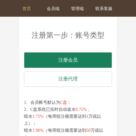
首页
会员端
管理端
联系客服
注册第一步：账号类型
注册会员
注册代理
1、会员帐号默认为
C盘
；
2、C盘系统已实时自动返水
0.75%
，
暗水
1.75%
（每周投注额需要达到
1
万或以
上）；
暗水
1.80%
（每周投注额需要达到
50
万或以