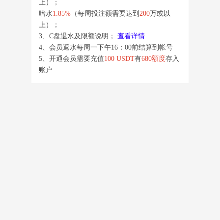
上）；
暗水
1.85%
（每周投注额需要达到
200
万或以
上）；
3、C盘退水及限额说明；
查看详情
4、会员返水每周一下午16：00前结算到帐号
5、开通会员需要充值
100 USDT
有
680額度
存入
账户