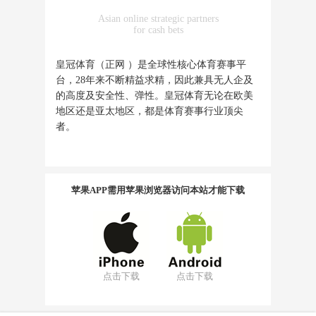
Asian online strategic partners
for cash bets
皇冠体育（正网 ）是全球性核心体育赛事平
台，28年来不断精益求精，因此兼具无人企及
的高度及安全性、弹性。皇冠体育无论在欧美
地区还是亚太地区，都是体育赛事行业顶尖
者。
苹果APP需用苹果浏览器访问本站才能下载
点击下载
点击下载